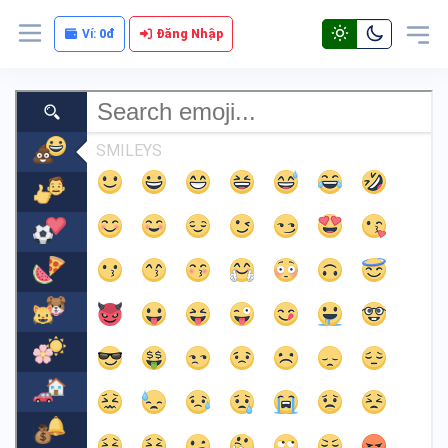
Ví:
0đ
Đăng Nhập