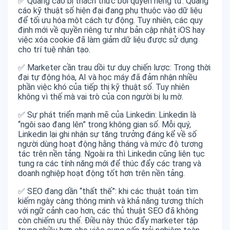
✅ Quảng cáo bị thách thức bởi quyền riêng tư: Quảng
cáo kỹ thuật số hiện đại đang phụ thuộc vào dữ liệu
để tối ưu hóa một cách tự động. Tuy nhiên, các quy
định mới về quyền riêng tư như bản cập nhật iOS hay
việc xóa cookie đã làm giảm dữ liệu được sử dụng
cho trí tuệ nhân tạo.
✅ Marketer cần trau dồi tư duy chiến lược: Trong thời
đại tự động hóa, AI và học máy đã đảm nhận nhiều
phần việc khó của tiếp thị kỹ thuật số. Tuy nhiên
không vì thế mà vai trò của con người bị lu mờ.
✅ Sự phát triển mạnh mẽ của Linkedin: Linkedin là
“ngôi sao đang lên” trong không gian số. Mỗi quý,
Linkedin lại ghi nhận sự tăng trưởng đáng kể về số
người dùng hoạt động hằng tháng và mức độ tương
tác trên nền tảng. Ngoài ra thì Linkedin cũng liên tục
tung ra các tính năng mới để thúc đẩy các trang và
doanh nghiệp hoạt động tốt hơn trên nền tảng.
✅ SEO đang dần “thất thế”: khi các thuật toán tìm
kiếm ngày càng thông minh và khả năng tương thích
với ngữ cảnh cao hơn, các thủ thuật SEO đã không
còn chiếm ưu thế. Điều này thúc đẩy marketer tập