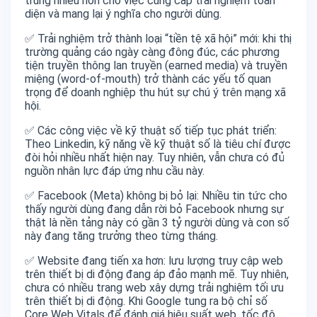
trung nhiều hơn cho việc cung cấp trải nghiệm toàn
diện và mang lại ý nghĩa cho người dùng.
✅ Trải nghiệm trở thành loại “tiền tệ xã hội” mới: khi thị
trường quảng cáo ngày càng đông đúc, các phương
tiện truyền thông lan truyền (earned media) và truyền
miệng (word-of-mouth) trở thành các yếu tố quan
trọng để doanh nghiệp thu hút sự chú ý trên mạng xã
hội.
✅ Các công việc về kỹ thuật số tiếp tục phát triển:
Theo Linkedin, kỹ năng về kỹ thuật số là tiêu chí được
đòi hỏi nhiều nhất hiện nay. Tuy nhiên, vẫn chưa có đủ
nguồn nhân lực đáp ứng nhu cầu này.
✅ Facebook (Meta) không bị bỏ lại: Nhiều tin tức cho
thấy người dùng đang dẫn rời bỏ Facebook nhưng sự
thật là nền tảng này có gần 3 tỷ người dùng và con số
này đang tăng trưởng theo từng tháng.
✅ Website đang tiến xa hơn: lưu lượng truy cập web
trên thiết bị di động đang áp đảo mạnh mẽ. Tuy nhiên,
chưa có nhiều trang web xây dựng trải nghiệm tối ưu
trên thiết bị di động. Khi Google tung ra bộ chỉ số
Core Web Vitals để đánh giá hiệu suất web, tốc độ